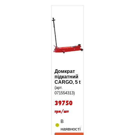
Домкрат
підкатний
CARGO, 5 t
(арт.
071554313)
39750
грн/шт
В
наявності