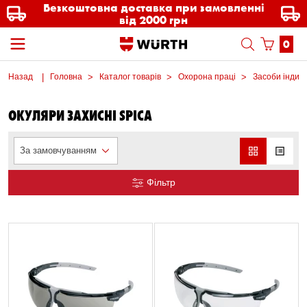
Безкоштовна доставка при замовленні
від 2000 грн
0
Назад
Головна
Каталог товарів
Охорона праці
Засоби індиві
ОКУЛЯРИ ЗАХИСНІ SPICA
За замовчуванням
Фільтр