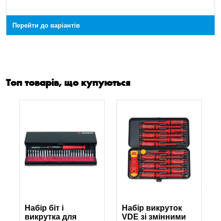
Перейти до варіантів
Топ товарів, що купуються
Набір біт і
Набір викруток
викрутка для
VDE зі змінними