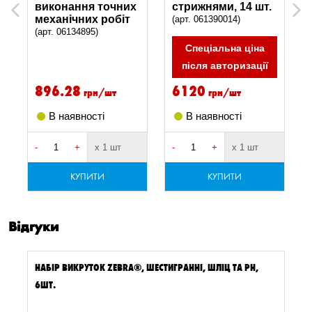
,
виконання точних
стрижнями, 14 шт.
Previous
Next
механічних робіт
(арт. 061390014)
(арт. 06134895)
Спеціальна ціна
після авторизації
896.28
6120
грн/шт
грн/шт
В наявності
В наявності
-
+
х 1 шт
-
+
х 1 шт
-
КУПИТИ
КУПИТИ
Відгуки
НАБІР ВИКРУТОК ZEBRA®, ШЕСТИГРАННІ, ШЛІЦ ТА РН,
6ШТ.