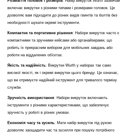
Розмаїття головок і розмірів
: Набір викруток Wurth зазвичай
включає викрутки з різними типами і розмірами головок. Це
дозволяє вам підходити до різних видів гвинтів та болтів без
необхідності шукати окремі інструменти.
Компактне та портативне рішення
: Набори викруток часто є
компактними та зручними кейсами або органайзерами, що
робить їх прекрасним вибором для мобільних завдань або
роботи на віддалених об'єктах.
Якість та надійність
: Викрутки Wurth у наборах так само
високої якості, як і окремі викрутки цього бренду. Це означає,
що ви отримуєте надійний інструмент для тривалого терміну
служби.
Зручність використання
: Набори викруток включають
інструменти з різними характеристиками, що забезпечує
зручність у роботі в різних умовах.
Економія часу та зусиль
: Мати набір викруток під рукою
дозволяє заощадити час та зусилля при пошуку потрібного