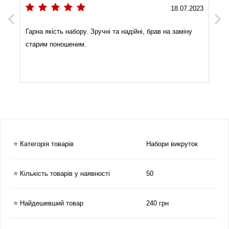
2
18.07.2023
Previous
Next
Гарна якість набору. Зручні та надійні, брав на заміну
старим поношеним.
⭐ Категорія товарів
Набори викруток
⭐ Кількість товарів у наявності
50
⭐ Найдешевший товар
240 грн