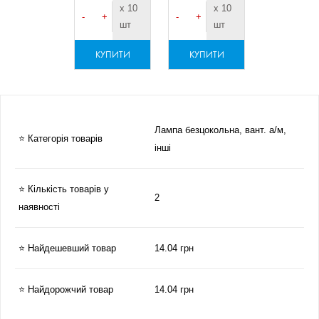
х 10
х 10
-
+
-
+
шт
шт
КУПИТИ
КУПИТИ
Лампа безцокольна, вант. а/м,
⭐ Категорія товарів
інші
⭐ Кількість товарів у
2
наявності
⭐ Найдешевший товар
14.04 грн
⭐ Найдорожчий товар
14.04 грн