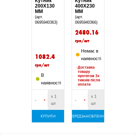
Кутник
Кутник
200X130
400X230
ММ
MM
(арт.
(арт.
0695940363)
0695940366)
2480.16
грн/шт
Немає в
1082.4
наявності
грн/шт
Доставка
товару
В
протягом 3х
тижнів після
наявності
оплати
х 1
х 1
-
+
-
+
шт
шт
КУПИТИ
ПЕРЕДЗАМОВЛЕННЯ