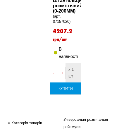
Штангельциркуль
розміточний
(0-200MM)
(арт.
07157020)
4207.2
грн/шт
В
наявності
х 1
-
+
шт
КУПИТИ
Універсальні розмічальні
⭐ Категорія товарів
рейсмуси