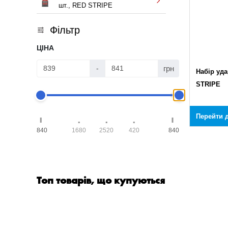
шт., RED STRIPE
Фільтр
ЦІНА
грн
-
Набір уда
STRIPE
Перейти д
840
1680
2520
420
840
Топ товарів, що купуються