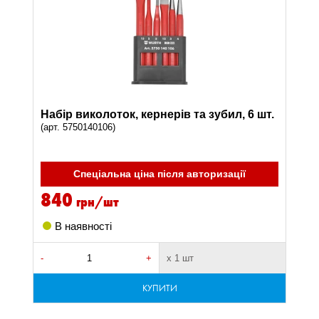
Набір виколоток, кернерів та зубил, 6 шт.
(арт. 5750140106)
Спеціальна ціна після авторизації
840
грн/шт
В наявності
-
+
х 1 шт
КУПИТИ