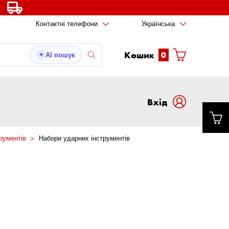
Контактні телефони
Українська
Кошик
0
AI пошук
✦
Вxід
рументів
Набори ударних інструментів