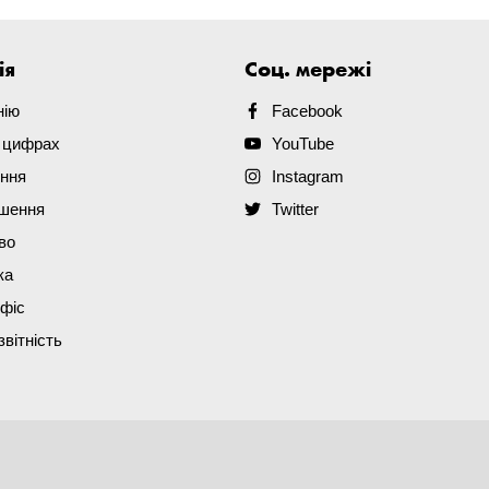
ія
Соц. мережі
нію
Facebook
в цифрах
YouTube
ення
Instagram
ішення
Twitter
во
ка
офіс
звітність