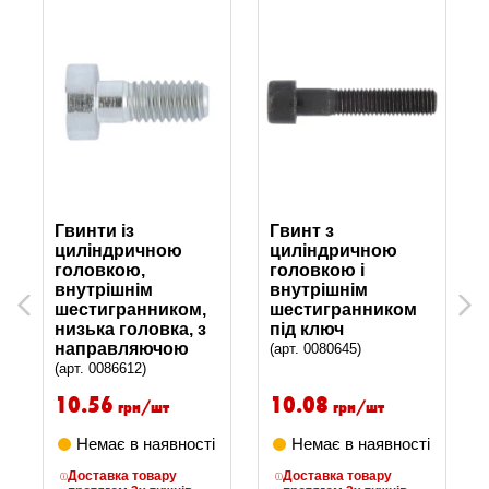
Гвинти із
Гвинт з
циліндричною
циліндричною
головкою,
головкою і
внутрішнім
внутрішнім
Previous
Next
шестигранником,
шестигранником
низька головка, з
під ключ
направляючою
(арт. 0080645)
(арт. 0086612)
10.56
10.08
грн/шт
грн/шт
Немає в наявності
Немає в наявності
Доставка товару
Доставка товару