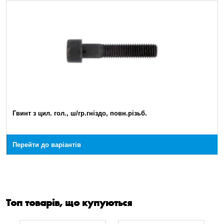
Гвинт з цил. гол., ш/гр.гніздо, повн.різьб.
Перейти до варіантів
Топ товарів, що купуються