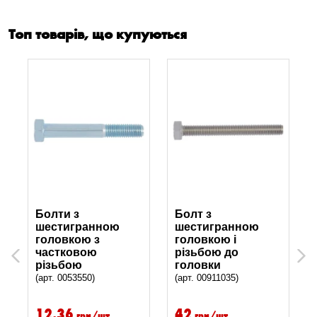
Топ товарів, що купуються
Болти з
Болт з
шестигранною
шестигранною
головкою з
головкою і
частковою
різьбою до
Previous
Next
різьбою
головки
(арт. 0053550)
(арт. 00911035)
12.36
42
грн/шт
грн/шт