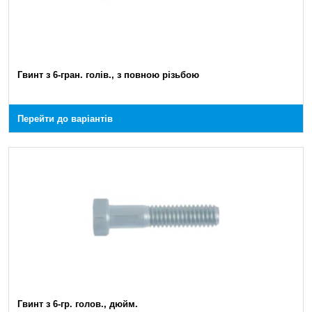
Гвинт з 6-гран. голів., з повною різьбою
Перейти до варіантів
Гвинт з 6-гр. голов., дюйм.