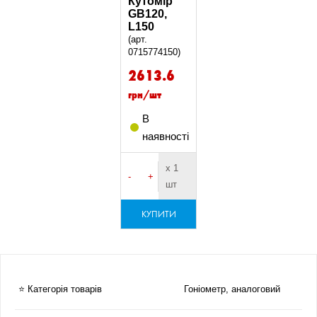
Кутомір
GB120,
L150
(арт.
0715774150)
2613.6
грн/шт
В
наявності
х 1
-
+
шт
КУПИТИ
⭐ Категорія товарів
Гоніометр, аналоговий