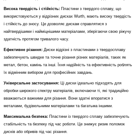
Висока твердість і стійкість:
Пластини з твердого сплаву, що
використовуються у відрізних дисках Wurth, мають високу твердість
і стійкість до зносу. Це дозволяє дискам справлятися з
найтвердішими і найміцнішими матеріалами, зберігаючи свою ріжучу
здатність протягом тривалого часу.
Ефективне різання:
Диски відрізні з пластинами з твердосплаву
забезпечують швидке та точне різання різних матеріалів, таких як
метал, бетон, камінь та інші. Їхня надійність та ефективність роблять
їх відмінним вибором для професійних завдань.
Універсальне застосування:
Ці диски ідеально підходять для
обробки широкого спектру матеріалів, включаючи ті, які традиційно
вважаються важкими для різання. Вони здатні впоратися з
металами, будівельними матеріалами та багатьма іншими.
Максимальна безпека:
Пластини із твердого сплаву забезпечують
стабільність та безпеку під час роботи. Це знижує ризик поломок
дисків або обривів під час різання.