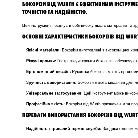
БОКОРІЗИ ВІД WURTH Є ЕФЕКТИВНИМ ІНСТРУМЕ
ТОЧНІСТЮ ТА НАДІЙНІСТЮ.
Цей інструмент поєднує в собі високу якість матеріалів та з
ОСНОВНІ ХАРАКТЕРИСТИКИ БОКОРІЗІВ ВІД WUR
Якісні матеріали:
Бокорізи виготовлені з високоміцної хром
Ріжучі кромки:
Гострі ріжучі кромки бокорізів забезпечуют
Ергономічний дизайн:
Рукоятки бокорізів мають ергономі
Зручність використання:
Бокорізи мають механізм для ле
Універсальне застосування:
Цей інструмент може викорис
Професійна якість:
Бокорізи від Wurth призначені для про
ПЕРЕВАГИ ВИКОРИСТАННЯ БОКОРІЗІВ ВІД WURT
Надійність і тривалий термін служби:
Завдяки якісним ма