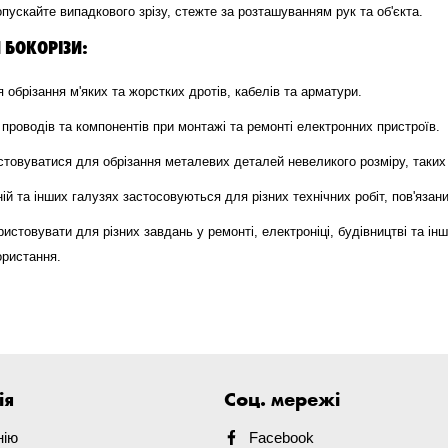
ускайте випадкового зрізу, стежте за розташуванням рук та об'єкта.
БОКОРІЗИ:
обрізання м'яких та жорстких дротів, кабелів та арматури.
роводів та компонентів при монтажі та ремонті електронних пристроїв.
товуватися для обрізання металевих деталей невеликого розміру, таких я
й та інших галузях застосовуються для різних технічних робіт, пов'язани
ористовувати для різних завдань у ремонті, електроніці, будівництві та і
ористання.
ія
Соц. мережі
нію
Facebook