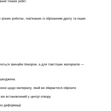
ння тонких робіт.
 різних роботах, пов'язаних із обрізанням дроту та інших
ються звичайні бокорізи, а для товстіших матеріалів —
ошкоджена.
нні щодо матеріалу, який ви збираєтеся обрізати.
 він встановлений у центрі отвору.
без деформації.