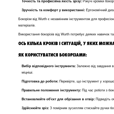
Точність та професійна якість зрізу:
Ріжучі кромки бокор
Зручність та комфорт у використанні:
Ергономічний диза
Бокорізи від Wurth є незамінним інструментом для професіонал
матеріалів.
Використання бокорізів від Wurth потребує деяких навичок та
ОСЬ КІЛЬКА КРОКІВ І СИТУАЦІЙ, У ЯКИХ МОЖН
ЯК КОРИСТУВАТИСЯ БОКОРІЗАМИ:
Вибір відповідного інструмента:
Залежно від завдання ви
міцніші.
Підготовка до роботи:
Перевірте, що інструмент у хорошо
Правильне положення інструменту:
Під час роботи з бок
Встановлюйте об'єкт для обрізання в отвір:
Підведіть об
Здійснюйте зріз:
З помірним зусиллям стискайте ручки боко