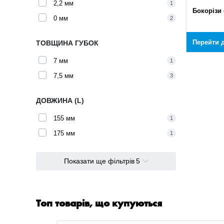
2,2 мм
1
Бокорізи 
0 мм
2
Перейти д
ТОВЩИНА ГУБОК
7 мм
1
7,5 мм
3
ДОВЖИНА (L)
155 мм
1
175 мм
1
Показати ще фільтрів
5
Топ товарів, що купуються