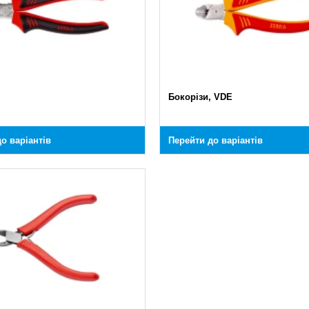
Бокорізи, VDE
о варіантів
Перейти до варіантів