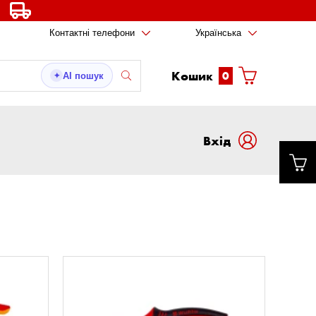
Контактні телефони
Українська
Кошик
0
AI пошук
✦
Вxід