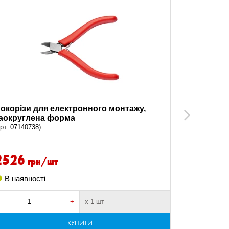
окорізи для електронного монтажу,
Бокорізи,
Next
аокруглена форма
(арт. 071401
арт. 07140738)
2526
2055.
грн/шт
В наявності
В наявно
+
х 1 шт
-
КУПИТИ