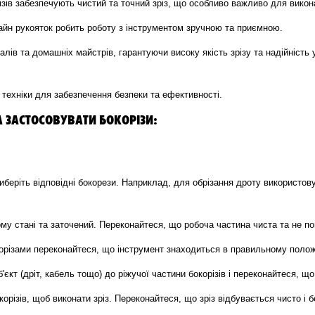
ізів забезпечують чистий та точний зріз, що особливо важливо для викона
йн рукояток робить роботу з інструментом зручною та приємною.
ів та домашніх майстрів, гарантуючи високу якість зрізу та надійність у
 техніки для забезпечення безпеки та ефективності.
А ЗАСТОСОВУВАТИ БОКОРІЗИ:
беріть відповідні бокорези. Наприклад, для обрізання дроту використову
му стані та заточений. Переконайтеся, що робоча частина чиста та не п
орізами переконайтеся, що інструмент знаходиться в правильному положе
'єкт (дріт, кабель тощо) до ріжучої частини бокорізів і переконайтеся, що
різів, щоб виконати зріз. Переконайтеся, що зріз відбувається чисто і 