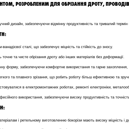
НТОМ, РОЗРОБЛЕНИМ ДЛЯ ОБРІЗАННЯ ДРОТУ, ПРОВОДІВ
ручний дизайн, забезпечуючи відмінну продуктивність та тривалий термін
TH:
-ванадієвої сталі, що забезпечує міцність та стійкість до зносу.
ь точне та чисте обрізання дроту або інших матеріалів без деформації.
чну форму, забезпечуючи комфортне використання та гарне захоплення, 
гкого та плавного зрізання, що робить роботу більш ефективною та зруч
товуватися в електромонтажних роботах, ремонті електроніки, металооб
фесійного використання, забезпечуючи високу продуктивність та точніст
H:
теріалам і ретельному виготовленню бокорізи мають високу міцність і до