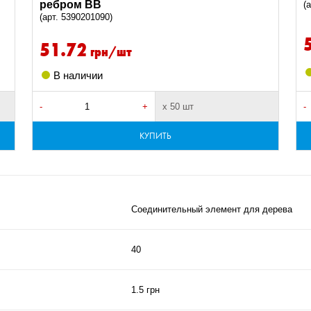
ребром ВВ
(
(арт. 5390201090)
51.72
грн/шт
В наличии
-
+
х 50 шт
-
КУПИТЬ
Соединительный элемент для дерева
40
1.5 грн