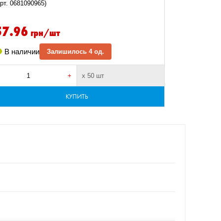
арт. 0681090965)
57.96
грн/шт
В наличии
Залишилось 4 од.
+
х 50 шт
КУПИТЬ