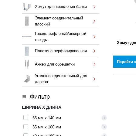
Хомут для крепления балки
Элемент соединительный
плоский
Гвоздь рифленый/анкерный
гвоздь
Хомут дл
Пластина перфорированная
Перейти 
Анкер для обрешетки
Уголок соединительный для
дерева
Фильтр
ШИРИНА X ДЛИНА
55 мм x 140 мм
1
35 мм x 100 мм
1
1