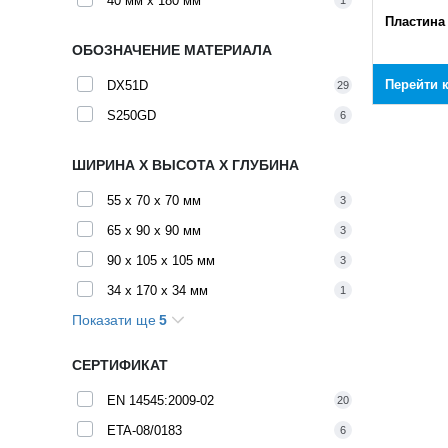
40 мм x 180 мм
Пластина
ОБОЗНАЧЕНИЕ МАТЕРИАЛА
Перейти 
DX51D
29
S250GD
6
ШИРИНА X ВЫСОТА X ГЛУБИНА
55 x 70 x 70 мм
3
65 x 90 x 90 мм
3
90 x 105 x 105 мм
3
34 x 170 x 34 мм
1
Показати ще
5
34 x 210 x 34 мм
1
34 x 250 x 34 мм
1
СЕРТИФИКАТ
34 x 290 x 34 мм
1
EN 14545:2009-02
20
34 x 330 x 34 мм
1
ETA-08/0183
6
34 x 370 x 34 мм
1