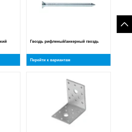
кий
Гвоздь рифленый/анкерный гвоздь
Перейти к вариантам