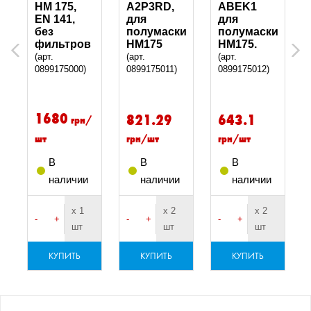
т
HM 175,
A2P3RD,
ABEK1
ских
EN 141,
для
для
без
полумаски
полумаски
и
фильтров
HM175
HM175.
Previous
Next
(арт.
(арт.
(арт.
0899175000)
0899175011)
0899175012)
1680
821.29
643.1
грн/
шт
грн/шт
грн/шт
В
В
В
наличии
наличии
наличии
х 1
х 2
х 2
-
+
-
+
-
+
шт
шт
шт
КУПИТЬ
КУПИТЬ
КУПИТЬ