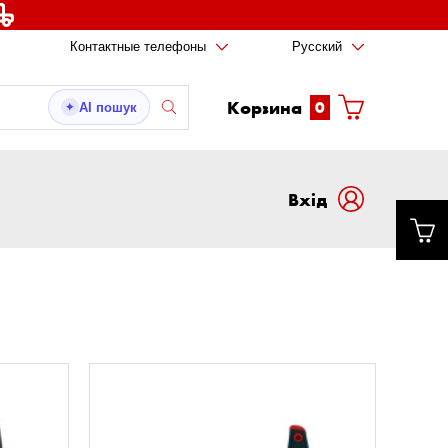
Контактные телефоны
Русский
Корзина
0
AI пошук
✦
Вxід