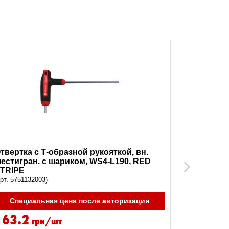
твертка с Т-образной рукояткой, вн.
Отвертка 
естигран. с шариком, WS4-L190, RED
шестигран
Next
TRIPE
STRIPE
арт. 5751132003)
(арт. 575113
Специальная цена после авторизации
Специа
163.2
189.6
грн/шт