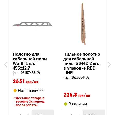
Полотно для
Пильное полотно
сабельной пилы
для сабельной
Wurth 1 шт.
пилы S644D 2 шт.
Previous
Next
455х12,7
в упаковке RED
LINE
(арт. 0615745512)
(арт. 1615064402)
3651
грн/шт
Нет в наличии
226.8
грн/шт
Доставка товара в
течение 3х недель
В наличии
после оплаты