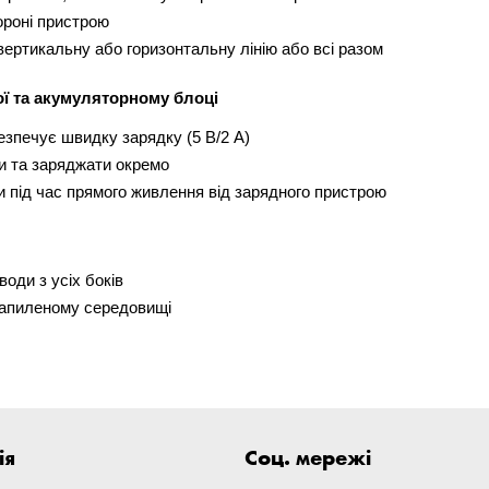
ороні пристрою
вертикальну або горизонтальну лінію або всі разом
рої та акумуляторному блоці
езпечує швидку зарядку (5 В/2 А)
и та заряджати окремо
и під час прямого живлення від зарядного пристрою
оди з усіх боків
запиленому середовищі
ія
Соц. мережі