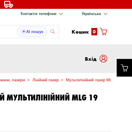
Контактні телефони
Українська
Кошик
0
AI пошук
✦
Вxід
вжини, лазерні
Лінійний лазер
Мультилінійний лазер MLG 19
Ні
ИЙ МУЛЬТИЛІНІЙНИЙ MLG 19