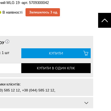
йний MLG 19 -арт. 5709300042
В наявності
Залишилось 3 од.
ОУ
x
1 шт
КУПИТИ
КУПИТИ В ОДИН КЛІК
ки клієнтів:
0) 585 12 12
,
+38 (044) 585 12 12
,