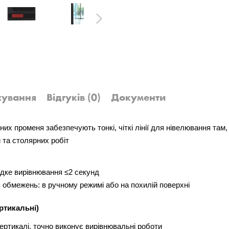
Next
сування
Відгуків
(0)
Документи
х променя забезпечують тонкі, чіткі лінії для нівелювання там, де
 та столярних робіт
идке вирівнювання ≤2 секунд
 обмежень: в ручному режимі або на похилій поверхні
ертикальні)
вертикалі, точно виконує вирівнювальні роботи