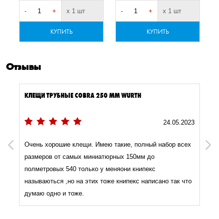
-
+
х 1 шт
-
+
х 1 шт
-
КУПИТЬ
КУПИТЬ
Отзывы
КЛЕЩИ ТРУБНЫЕ COBRA 250 ММ WURTH
3
24.05.2023
Очень хорошие клещи. Имею такие, полный набор всех
Previous
Next
размеров от самых миниатюрных 150мм до
полметровых 540 только у меняони книпекс
называються ,но на этих тоже книпекс написано так что
думаю одно и тоже.