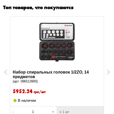
Топ товаров, что покупаются
Набор спиральных головок 1/2ZO, 14
Previous
Next
предметов
(арт. 096513900)
5952.24
грн/шт
В наличии
-
+
х 1 шт
-