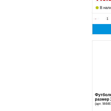
В нал
-
Футболк
размер
(арт. M446