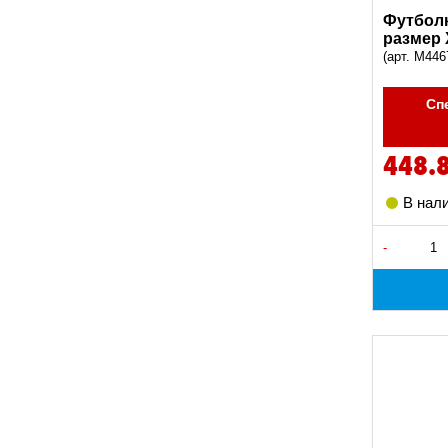
Футболк
размер
(арт. M446
Сп
448.
В нал
-