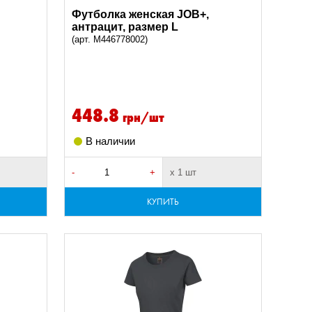
Футболка женская JOB+,
антрацит, размер L
(арт. M446778002)
448.8
грн/шт
В наличии
-
+
х 1 шт
КУПИТЬ