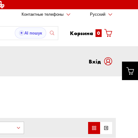
Контактные телефоны
Русский
Корзина
0
AI пошук
✦
Вxід