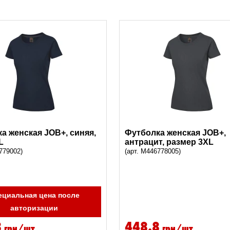
а женская JOB+, синяя,
Футболка женская JOB+,
L
антрацит, размер 3XL
779002)
(арт. M446778005)
ециальная цена после
авторизации
8
448.8
грн/шт
грн/шт