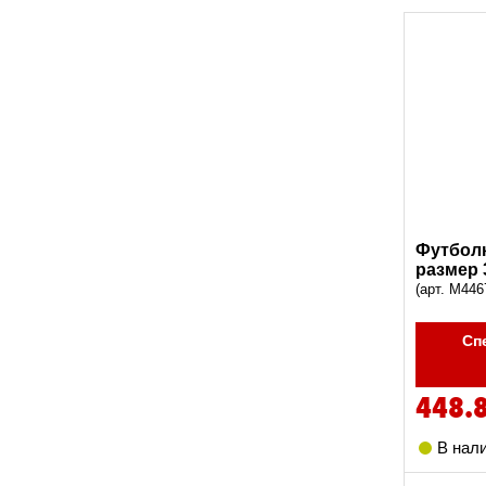
Футболк
размер 
(арт. M446
Сп
448.
В нал