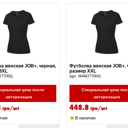
а женская JOB+, черная,
Футболка женская JOB+, 
3XL
размер XXL
777005)
(арт. M446777004)
ециальная цена после
Специальная цена пос
авторизации
авторизации
8
448.8
грн/шт
грн/шт
ичии
В наличии