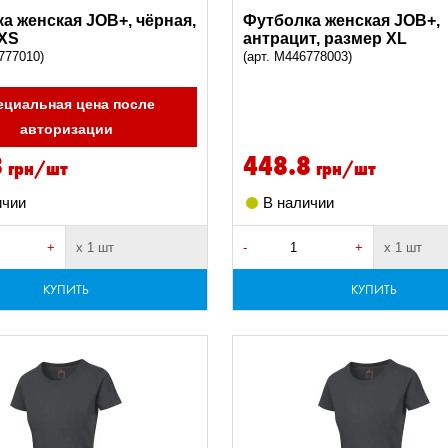
а женская JOB+, чёрная,
Футболка женская JOB+,
 XS
антрацит, размер XL
777010)
(арт. M446778003)
ециальная цена после
авторизации
8
448.8
грн/шт
грн/шт
ичии
В наличии
+
х 1 шт
-
+
х 1 шт
КУПИТЬ
КУПИТЬ