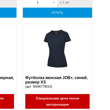
-
+
х 1 шт
КУПИТЬ
черная,
Футболка женская JOB+, синий,
размер XS
(арт. M446779010)
ле
Специальная цена после
авторизации