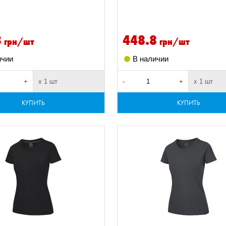
8
448.8
грн/шт
грн/шт
ичии
В наличии
+
х 1 шт
-
+
х 1 шт
КУПИТЬ
КУПИТЬ