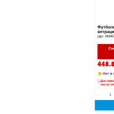
Футболк
антраци
(арт. M446
Сп
448.
Нет в
Доставка
после о
-