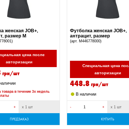
а женская JOB+,
Футболка женская JOB+,
т, размер M
антрацит, размер
778001)
(арт. M446778000)
ециальная цена после
авторизации
Специальная цена пос
8
грн/шт
авторизации
448.8
грн/шт
 наличии
 товара в течение 3х недель
В наличии
платы
+
х 1 шт
-
+
х 1 шт
ПРЕДЗАКАЗ
КУПИТЬ