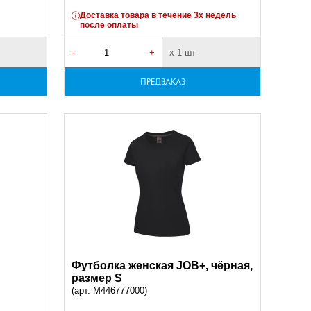
Доставка товара в течение 3х недель
после оплаты
-
+
х 1 шт
ПРЕДЗАКАЗ
Футболка женская JOB+, чёрная,
размер S
(арт. M446777000)