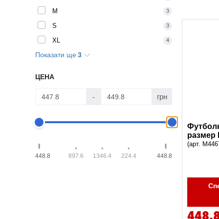
M
3
S
3
XL
4
Показати ще
3
XS
4
XXL
4
ЦЕНА
3XL
4
грн
-
Футболк
размер 
(арт. M446
448.8
897.6
1346.4
224.4
448.8
Сп
448.