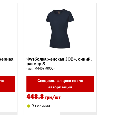
черная,
Футболка женская JOB+, синий,
размер S
(арт. M446779000)
ле
Специальная цена после
авторизации
448.8
грн/шт
В наличии