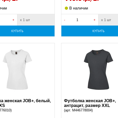
ичии
В наличии
+
х 1 шт
-
+
х 1 шт
КУПИТЬ
КУПИТЬ
а женская JOB+, белый,
Футболка женская JOB+,
 XS
антрацит, размер XXL
776010)
(арт. M446778004)