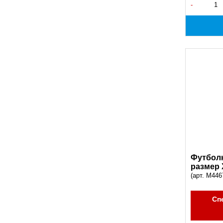
-
Футболк
размер 
(арт. M446
Сп