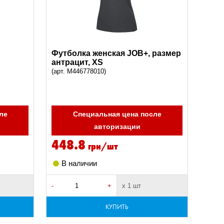
Футболка женская JOB+, размер
антрацит, XS
(арт. M446778010)
ле
Специальная цена после
авторизации
448.8
грн/шт
В наличии
-
+
х 1 шт
КУПИТЬ