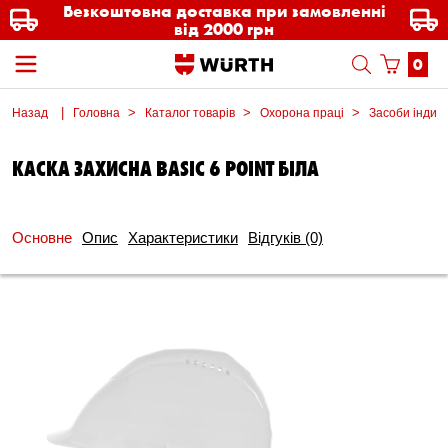
Безкоштовна доставка при замовленні
від 2000 грн
0
Назад
Головна
Каталог товарів
Охорона праці
Засоби індиві
КАСКА ЗАХИСНА BASIC 6 POINT БІЛА
Основне
Опис
Характеристики
Відгуків
(0)