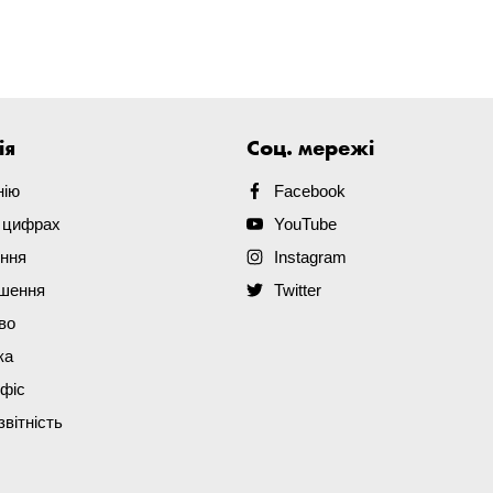
ія
Соц. мережі
нію
Facebook
в цифрах
YouTube
ення
Instagram
ішення
Twitter
во
ка
офіс
звітність