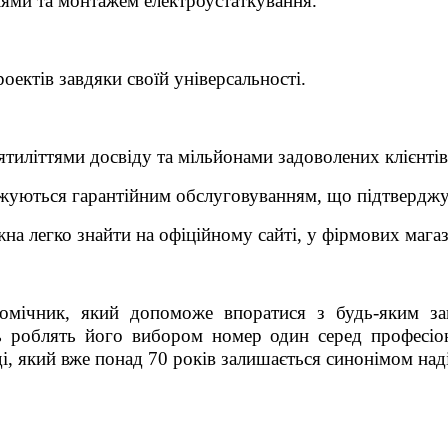
ями та монтажем електроустаткування.
оектів завдяки своїй універсальності.
ятиліттями досвіду та мільйонами задоволених клієнтів
жуються гарантійним обслуговуванням, що підтверджує
а легко знайти на офіційному сайті, у фірмових магаз
омічник, який допоможе впоратися з будь-яким за
ть роблять його вибором номер один серед професіон
ді, який вже понад 70 років залишається синонімом наді