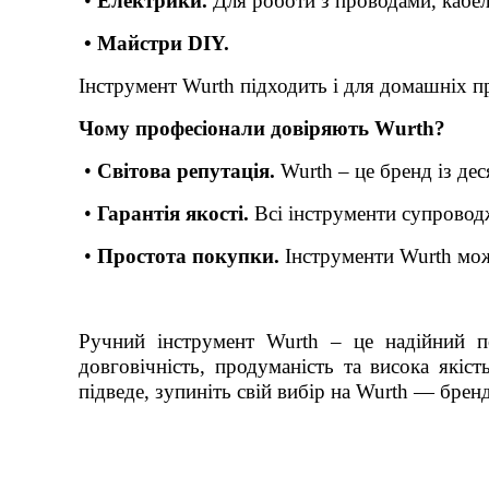
•
Електрики.
Для роботи з проводами, кабел
• Майстри DIY.
Інструмент Wurth підходить і для домашніх пр
Чому професіонали довіряють Wurth?
•
Світова репутація.
Wurth – це бренд із дес
•
Гарантія якості.
Всі інструменти супровод
•
Простота покупки.
Інструменти Wurth можн
Ручний інструмент Wurth – це надійний п
довговічність, продуманість та висока якіс
підведе, зупиніть свій вибір на Wurth — брен