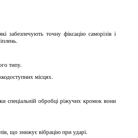
кі забезпечують точну фіксацію саморізів і
іплень.
ого типу.
жкодоступних місцях.
яки спеціальній обробці ріжучих кромок вони
лів, що знижує вібрацію при ударі.