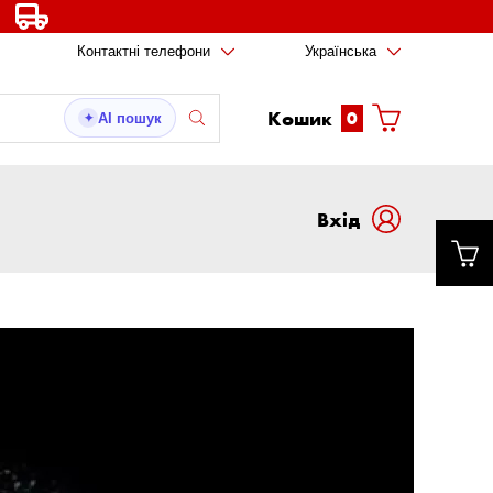
Контактні телефони
Українська
Кошик
0
AI пошук
✦
Вxід