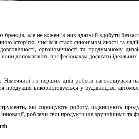
о брендів, але не кожен із них здатний здобути беззас
ною історією, чиє ім'я стало синонімом якості та над
 довговічності, ергономічності та продуманому диза
к вони допомагають професіоналам досягати ідеальних р
в Німеччині і з перших днів роботи наголошувала на
чия продукція використовується у будівництві, автомех
нструменти, які спрощують роботу, підвищують продук
є інновації, роблячи свої продукти ще зручнішими та 
rth