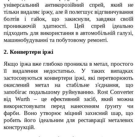
універсальний антикорозійний спрей, який не
тільки видаляє іржу, але й полегшує відгвинчування
болтів і гайок, що закиснули, завдяки своїй
проникаючій здатності. Цей спрей ідеально
підходить для використання в автомобільній галузі,
машинобудуванні та побутовому ремонті.
2. Конвертери іржі
Якщо іржа вже глибоко проникла в метал, простого
її видалення недостатньо. У таких випадках
застосовуються конвертери іржі, які перетворюють
окислений метал на стабільне з'єднання, що
запобігає подальшому руйнуванню. Rost Converter
від Wurth – це ефективний засіб, який можна
використовувати перед нанесенням ґрунту чи
фарби. Воно утворює міцний захисний шар, що
робить його ідеальним для реставрації металевих
конструкцій.