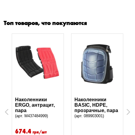
Топ товаров, что покупаются
Наколенники
Наколенники
ERGO, антрацит,
BASIC, HDPE,
пара
прозрачные, пара
Previous
Next
(арт. M437484999)
(арт. 089903001)
674.4
грн/шт