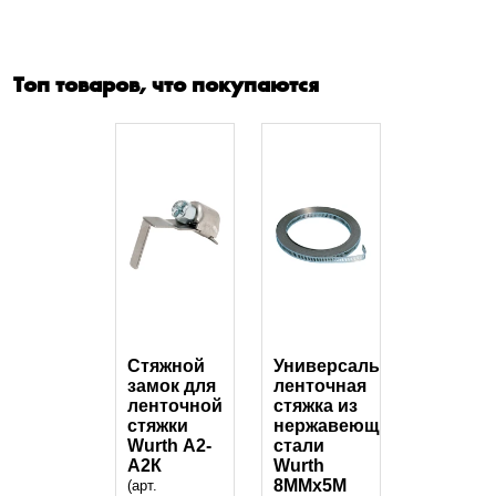
Топ товаров, что покупаются
Стяжной
Универсальная
замок для
ленточная
ленточной
стяжка из
стяжки
нержавеющей
Wurth А2-
стали
А2К
Wurth
8ММх5М
(арт.