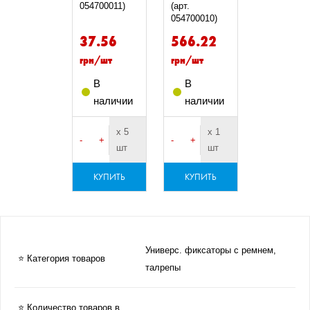
054700011)
(арт.
054700010)
37.56
566.22
грн/шт
грн/шт
В
В
наличии
наличии
х 5
х 1
-
+
-
+
шт
шт
КУПИТЬ
КУПИТЬ
Универс. фиксаторы с ремнем,
⭐ Категория товаров
талрепы
⭐ Количество товаров в