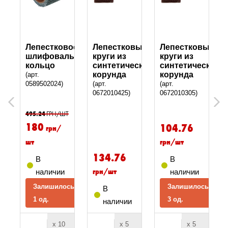
вые
Лепестковое
Лепестковые
Лепестковые
шлифовальное
круги из
круги из
ского
кольцо
синтетического
синтетического
корунда
корунда
(арт.
0589502024)
(арт.
(арт.
0672010425)
0672010305)
Previous
Next
495.24
ГРН/ШТ
180
104.76
грн/
шт
грн/шт
134.76
В
В
грн/шт
наличии
наличии
Залишилось
Залишилось
В
1 од.
3 од.
наличии
х 10
х 5
х 5