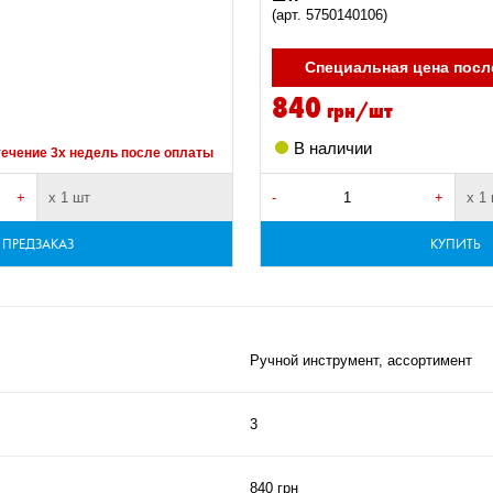
(арт. 5750140106)
Специальная цена посл
840
грн/шт
В наличии
течение 3х недель после оплаты
+
х 1 шт
-
+
х 1
ПРЕДЗАКАЗ
КУПИТЬ
Ручной инструмент, ассортимент
3
840 грн