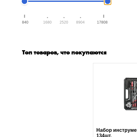
840
1680
2520
8904
17808
Топ товаров, что покупаются
Набор инструме
134шт.