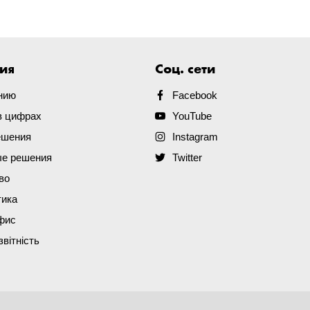
ия
Соц. сети
нию
Facebook
в цифрах
YouTube
ешения
Instagram
е решения
Twitter
во
тика
фис
звітність