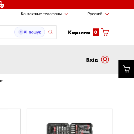
Контактные телефоны
Русский
Корзина
0
AI пошук
✦
Вxід
нт