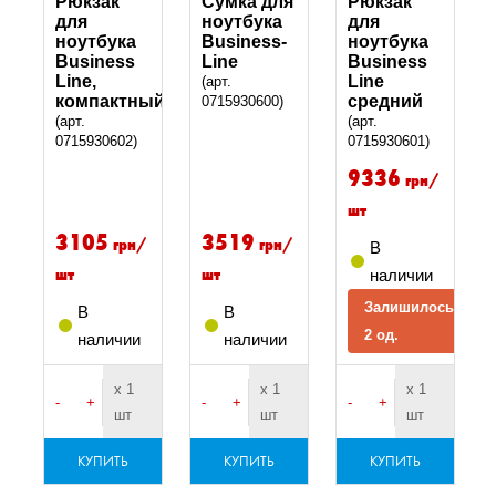
Рюкзак
Сумка для
Рюкзак
для
ноутбука
для
ноутбука
Business-
ноутбука
Business
Line
Business
Line,
Line
(арт.
компактный
средний
0715930600)
(арт.
(арт.
0715930602)
0715930601)
9336
грн/
шт
3105
3519
грн/
грн/
В
шт
шт
наличии
Залишилось
В
В
2 од.
наличии
наличии
х 1
х 1
х 1
-
+
-
+
-
+
шт
шт
шт
КУПИТЬ
КУПИТЬ
КУПИТЬ