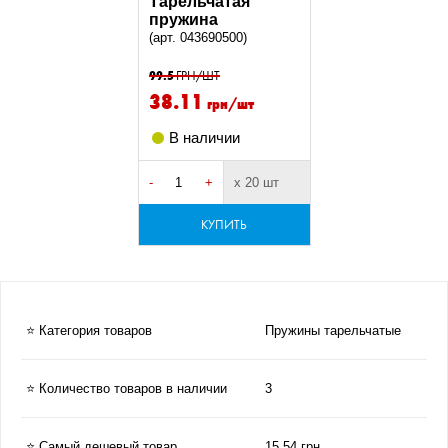
Тарельчатая
пружина
(арт. 043690500)
99.5
ГРН/ШТ
38.11
грн/шт
В наличии
-
+
х 20 шт
КУПИТЬ
⭐ Категория товаров
Пружины тарельчатые
⭐ Количество товаров в наличии
3
⭐ Самый дешевый товар
15.54 грн