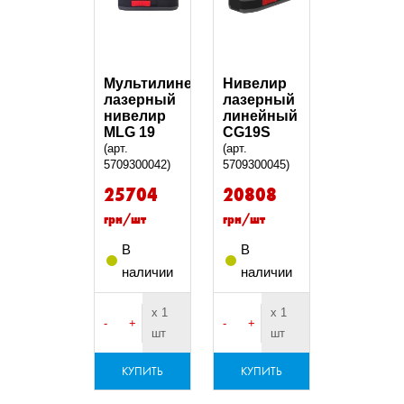
Мультилинейный
Нивелир
лазерный
лазерный
нивелир
линейный
MLG 19
CG19S
(арт.
(арт.
5709300042)
5709300045)
25704
20808
грн/шт
грн/шт
В
В
наличии
наличии
х 1
х 1
-
+
-
+
шт
шт
КУПИТЬ
КУПИТЬ