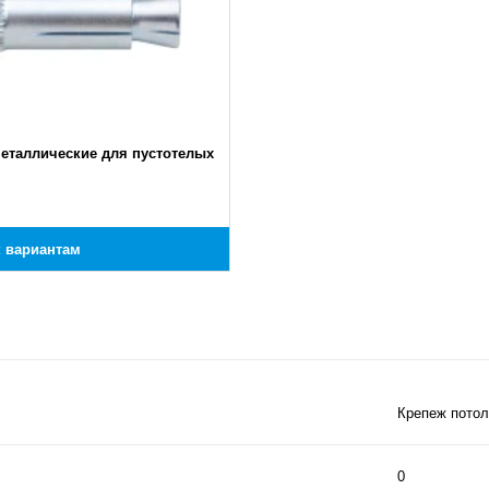
еталлические для пустотелых
к вариантам
Крепеж пото
0