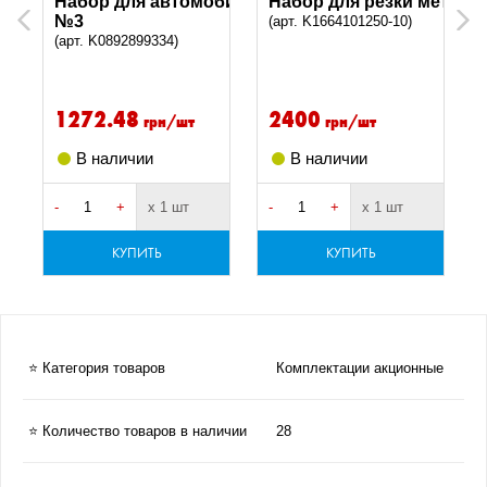
Набор для автомобилиста, зимний, комплект
Набор для резки металл
Previous
Next
№3
(арт. K1664101250-10)
(арт. K0892899334)
1272.48
2400
грн/шт
грн/шт
В наличии
В наличии
-
+
х 1 шт
-
+
х 1 шт
-
КУПИТЬ
КУПИТЬ
⭐ Категория товаров
Комплектации акционные
⭐ Количество товаров в наличии
28