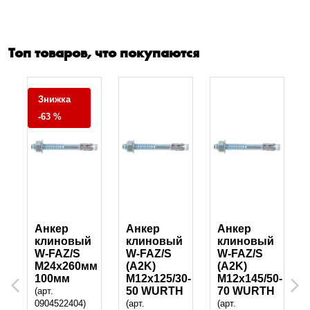
Топ товаров, что покупаются
Знижка
-63 %
Анкер
Анкер
Анкер
клиновый
клиновый
клиновый
W-FAZ/S
W-FAZ/S
W-FAZ/S
м
M24х260мм
(A2K)
(A2K)
100мм
M12x125/30-
M12x145/50-
Previous
Next
50 WURTH
70 WURTH
(арт.
0904522404)
(арт.
(арт.