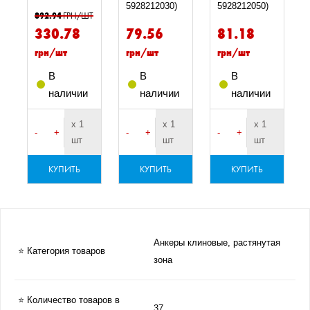
5928212030)
5928212050)
892.94
ГРН/ШТ
330.78
79.56
81.18
грн/шт
грн/шт
грн/шт
В
В
В
наличии
наличии
наличии
х 1
х 1
х 1
-
+
-
+
-
+
шт
шт
шт
КУПИТЬ
КУПИТЬ
КУПИТЬ
Анкеры клиновые, растянутая
⭐ Категория товаров
зона
⭐ Количество товаров в
37