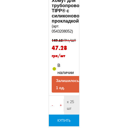
Хомут для
трубопровода
TIPP® с
силиконовой
прокладкой
(арт.
0543208052)
149.65
ГРН/ШТ
47.28
грн/шт
В
наличии
Залишилось
1 од.
х 25
-
+
шт
КУПИТЬ