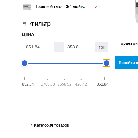
Торцевой ключ, 3/4 дюйма
Фильтр
ЦЕНА
Торцевой
грн
-
Перейти 
852.84
1705.68
2558.52
426.42
852.84
⭐ Категория товаров