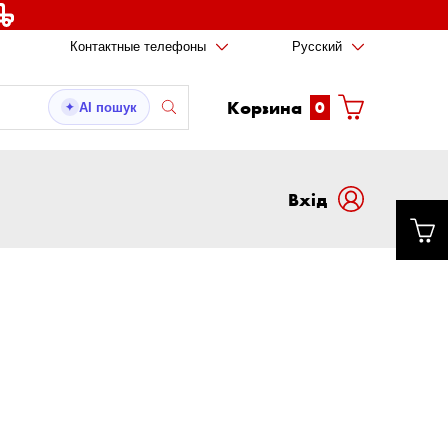
Контактные телефоны
Русский
Корзина
0
AI пошук
✦
Вxід