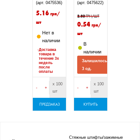
(арт. 0475536)
(арт. 0475622)
5.16
грн/
2.03
ГРН/ШТ
шт
0.54
грн/
Нет в
шт
наличии
В
Доставка
наличии
товара в
течение 3х
Залишилось
недель
после
3 од.
оплаты
х 100
х 100
-
+
-
+
шт
шт
ПРЕДЗАКАЗ
КУПИТЬ
Стяжные штифты/зажимные