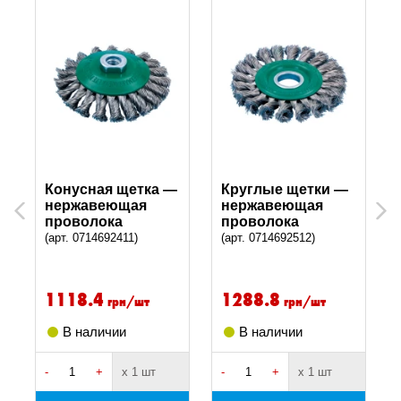
Конусная щетка —
Круглые щетки —
нержавеющая
нержавеющая
Previous
Next
проволока
проволока
(арт. 0714692411)
(арт. 0714692512)
1118.4
1288.8
грн/шт
грн/шт
В наличии
В наличии
-
+
х 1 шт
-
+
х 1 шт
-