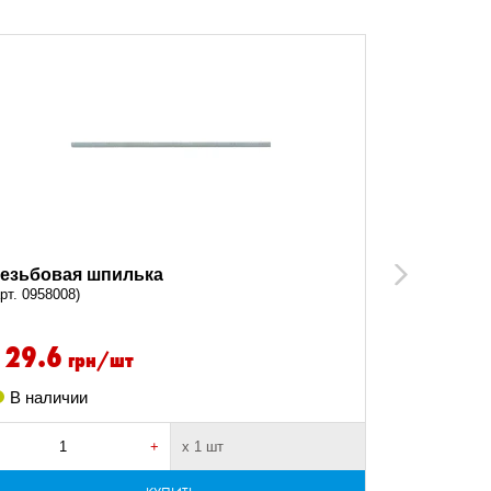
езьбовая шпилька
Резьбова
Next
M6X1000
арт. 0958008)
(арт. 09586)
129.6
26.4
грн/шт
гр
В наличии
В налич
+
х 1 шт
-