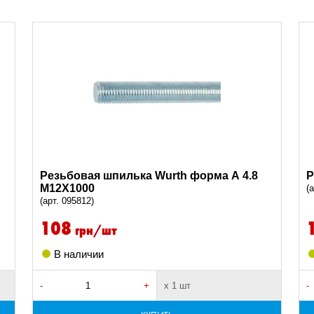
Резьбовая шпилька Wurth форма А 4.8
Р
M12X1000
(
(арт. 095812)
108
грн/шт
В наличии
-
+
х 1 шт
-