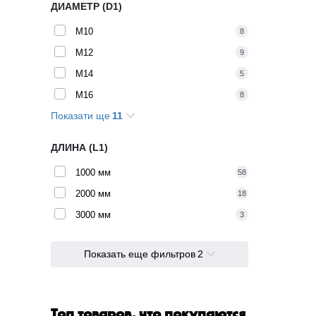
ДИАМЕТР (D1)
M10
8
M12
9
M14
5
M16
8
Показати ще
11
M18
4
M20
8
ДЛИНА (L1)
M22
2
1000 мм
58
M24
5
2000 мм
18
M27
4
3000 мм
3
M3
2
M30
4
Показать еще фильтров
2
M4
3
M5
3
M6
5
Топ товаров, что покупаются