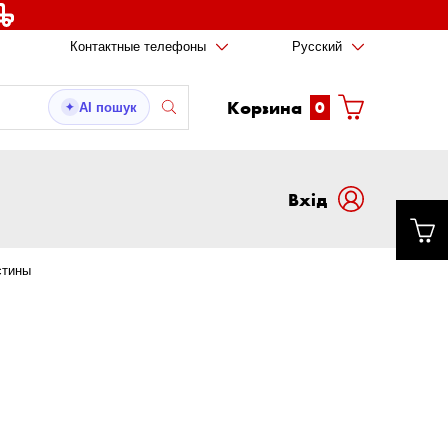
Контактные телефоны
Русский
Корзина
0
AI пошук
✦
Вxід
стины