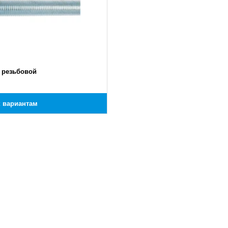
 резьбовой
к вариантам