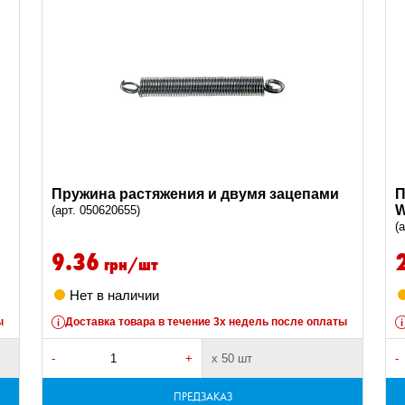
Пружина растяжения и двумя зацепами
П
W
(арт. 050620655)
(
9.36
грн/шт
Нет в наличии
ы
Доставка товара в течение 3х недель после оплаты
-
+
х 50 шт
-
ПРЕДЗАКАЗ