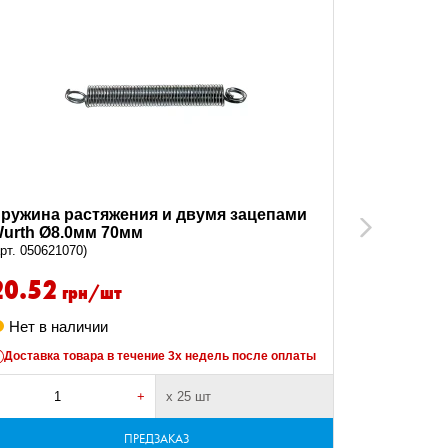
ружина растяжения и двумя зацепами
Пружина 
Next
urth Ø8.0мм 70мм
(арт. 050621
арт. 050621070)
20.52
33.66
грн/шт
Нет в наличии
Нет в н
Доставка товара в течение 3х недель после оплаты
Доставка 
+
х 25 шт
-
ПРЕДЗАКАЗ