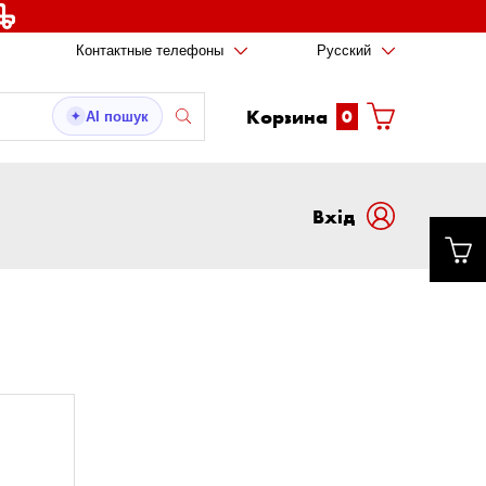
Контактные телефоны
Русский
Корзина
0
AI пошук
✦
Вxід