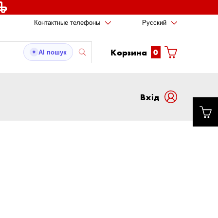
Контактные телефоны
Русский
Корзина
0
AI пошук
✦
Вxід