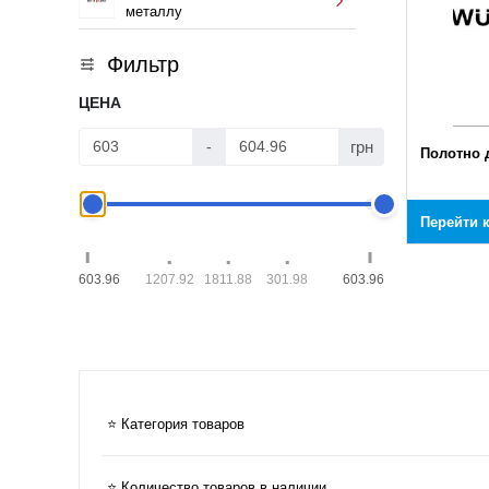
металлу
Фильтр
ЦЕНА
грн
-
Полотно 
Перейти 
603.96
1207.92
1811.88
301.98
603.96
⭐ Категория товаров
⭐ Количество товаров в наличии