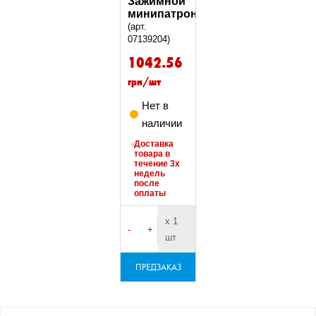
Зажимной
минипатрон
(арт.
07139204)
1042.56
грн/шт
Нет в
наличии
Доставка
товара в
течение 3х
недель
после
оплаты
х 1
-
+
шт
ПРЕДЗАКАЗ