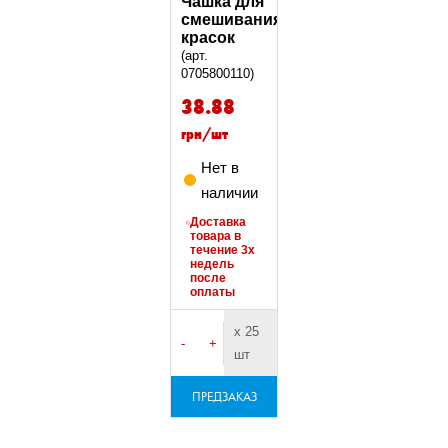
Чашка для
смешивания
красок
(арт.
0705800110)
38.88
грн/шт
Нет в
наличии
Доставка
товара в
течение 3х
недель
после
оплаты
х 25
-
+
шт
ПРЕДЗАКАЗ