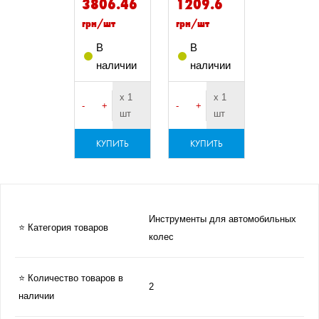
3806.46
1209.6
грн/шт
грн/шт
В
В
наличии
наличии
х 1
х 1
-
+
-
+
шт
шт
КУПИТЬ
КУПИТЬ
Инструменты для автомобильных
⭐ Категория товаров
колес
⭐ Количество товаров в
2
наличии