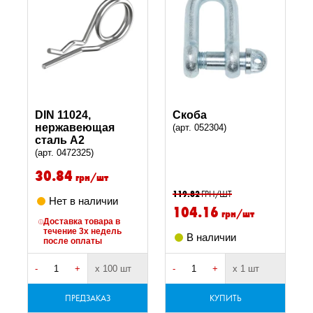
DIN 11024,
Скоба
нержавеющая
(арт. 052304)
сталь А2
(арт. 0472325)
30.84
грн/шт
119.82
ГРН/ШТ
Нет в наличии
104.16
грн/шт
Доставка товара в
течение 3х недель
В наличии
после оплаты
-
+
х 100 шт
-
+
х 1 шт
ПРЕДЗАКАЗ
КУПИТЬ